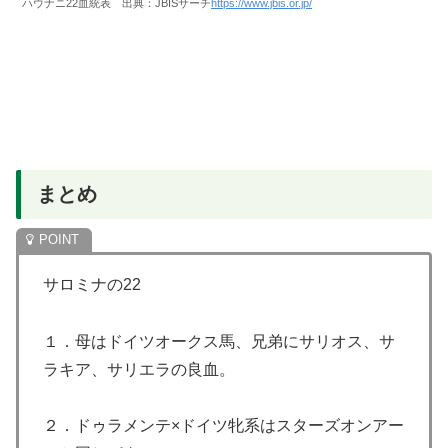
ハウナニ22血統表 出典：JBISサーチ
https://www.jbis.or.jp/
まとめ
サロミナの22
１．母はドイツオークス馬、兄弟にサリオス、サ
ラキア、サリエラの良血。
２．ドゥラメンテ×ドイツ牝系はスターズオンアー