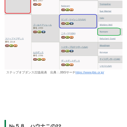
ステップオブダンス22血統表 出典：JBISサーチ
https://www.jbis.or.jp/
№５８．ハウナニの22