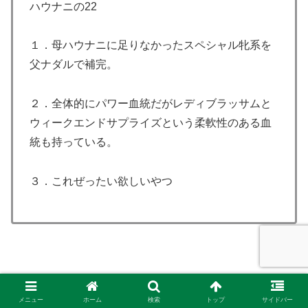
ハウナニの22
１．母ハウナニに足りなかったスペシャル牝系を
父ナダルで補完。
２．全体的にパワー血統だがレディブラッサムと
ウィークエンドサプライズという柔軟性のある血
統も持っている。
３．これぜったい欲しいやつ
その他のシルク募集馬評価はコチラです。
メニュー
ホーム
検索
トップ
サイドバー