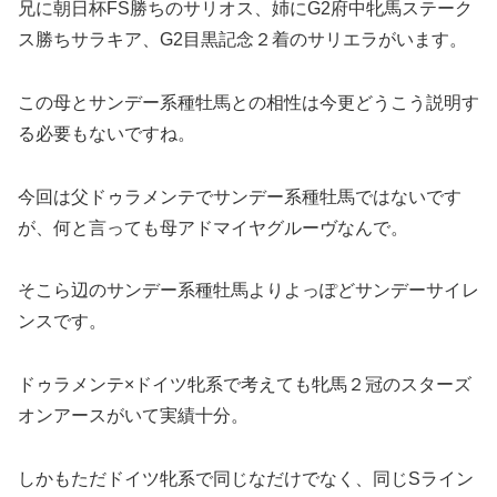
兄に朝日杯FS勝ちのサリオス、姉にG2府中牝馬ステーク
ス勝ちサラキア、G2目黒記念２着のサリエラがいます。
この母とサンデー系種牡馬との相性は今更どうこう説明す
る必要もないですね。
今回は父ドゥラメンテでサンデー系種牡馬ではないです
が、何と言っても母アドマイヤグルーヴなんで。
そこら辺のサンデー系種牡馬よりよっぽどサンデーサイレ
ンスです。
ドゥラメンテ×ドイツ牝系で考えても牝馬２冠のスターズ
オンアースがいて実績十分。
しかもただドイツ牝系で同じなだけでなく、同じSライン