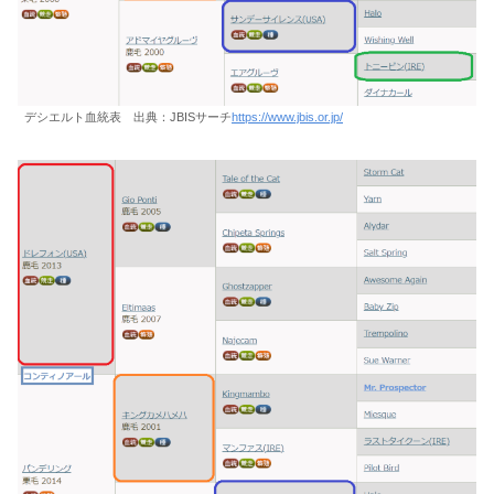
デシエルト血統表 出典：JBISサーチ
https://www.jbis.or.jp/