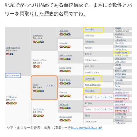
牝系でがっつり固めてある血統構成で、まさに柔軟性とパ
ワーを両取りした歴史的名馬ですね。
シアトルスルー血統表 出典：JBISサーチ
https://www.jbis.or.jp/