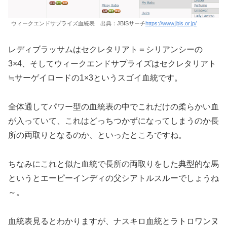
ウィークエンドサプライズ血統表 出典：JBISサーチ
https://www.jbis.or.jp/
レディブラッサムはセクレタリアト＝シリアンシーの
3×4、そしてウィークエンドサプライズはセクレタリアト
≒サーゲイロードの1×3というスゴイ血統です。
全体通してパワー型の血統表の中でこれだけの柔らかい血
が入っていて、これはどっちつかずになってしまうのか長
所の両取りとなるのか、といったところですね。
ちなみにこれと似た血統で長所の両取りをした典型的な馬
というとエーピーインディの父シアトルスルーでしょうね
～。
血統表見るとわかりますが、ナスキロ血統とラトロワンヌ