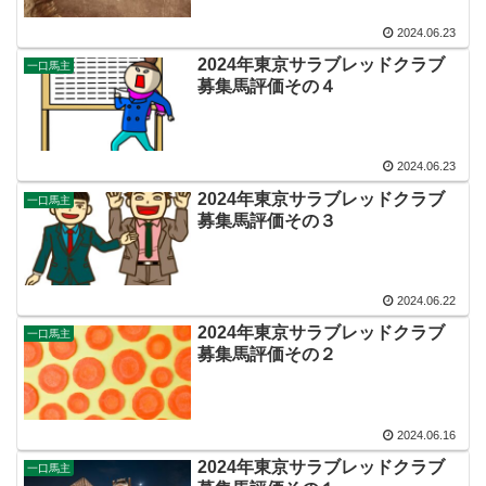
2024.06.23
2024年東京サラブレッドクラブ
一口馬主
募集馬評価その４
2024.06.23
2024年東京サラブレッドクラブ
一口馬主
募集馬評価その３
2024.06.22
2024年東京サラブレッドクラブ
一口馬主
募集馬評価その２
2024.06.16
2024年東京サラブレッドクラブ
一口馬主