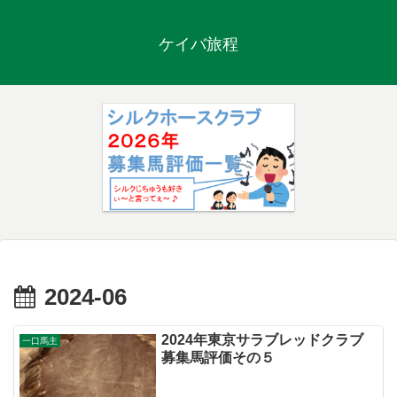
ケイバ旅程
2024-06
2024年東京サラブレッドクラブ
一口馬主
募集馬評価その５