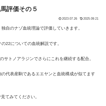
集馬評価その５
2023.07.26
2025.09.21
、独自のナゾ血統理論で評価していきます。
クの22についての血統解説です。
ムのサトノアラジンでさらにこれを継続する配合。
駒の代表産駒であるエエヤンと血統構成が似てます
で見てみてください。