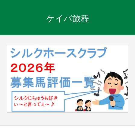
ケイバ旅程