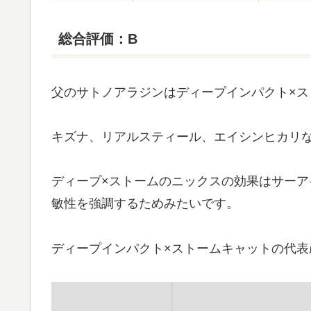
総合評価：B
父のサトノアラジンはディープインパクト×ス
キズナ、リアルスティール、エイシンヒカリ
ディープ×ストームのニックスの効果はサーア
敏性を強調するためみたいです。
ディープインパクト×ストームキャットの代