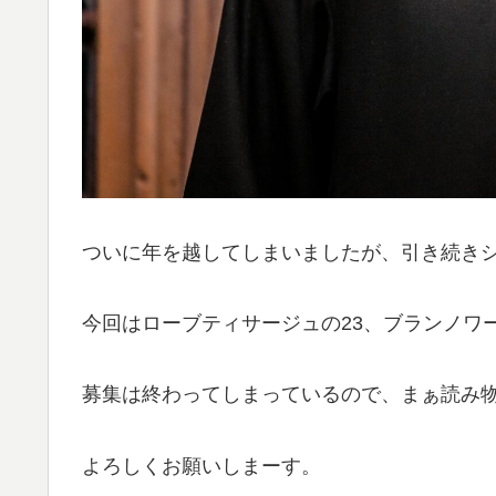
ついに年を越してしまいましたが、引き続き
今回はローブティサージュの23、ブランノワー
募集は終わってしまっているので、まぁ読み
よろしくお願いしまーす。