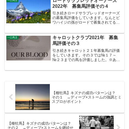
ロードサラブレッドオーナーズ
一口馬主
価の馬を紹介していきま...
2022年 募集馬評価その４
引き続きロードサラブレッドオーナーズ
の募集馬評価をしていきます。なんとビ
ワハイジの孫がロードで募集されてるじ
ゃないですか。ロードカナロアとの相性
も良さそうだし、看板牝系になるかも！
４段階評価でA評価、B評価を付けた高評
キャロットクラブ2021年 募集
一口馬主
価の馬を紹介していきま...
馬評価その３
引き続きキャロット２１年募集馬の評価
をしていきます。その３では№１７～
№２３までの馬を評価しました。※あく
まで私の個人的見解ですので、出資は自
己責任でお願いします<(_ _)>評価基準に
ついては当サイトの血統評価の基準と考
え方、みたいなもの...
【種牡馬】キズナの成功パターンは？
その１ →ディープ×ストームの強調とミ
スプロがポイント
【種牡馬】キズナの成功パターンは？
その２ →ディープ×ストームを継続せ