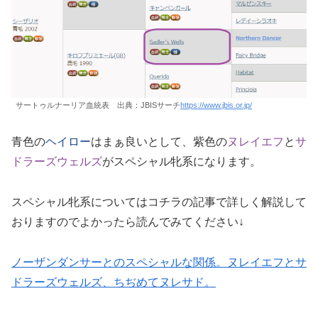
サートゥルナーリア血統表 出典：JBISサーチ
https://www.jbis.or.jp/
青色の
ヘイロー
はまぁ良いとして、紫色の
ヌレイエフ
と
サ
ドラーズウェルズ
がスペシャル牝系になります。
スペシャル牝系についてはコチラの記事で詳しく解説して
おりますのでよかったら読んでみてください↓
ノーザンダンサーとのスペシャルな関係。ヌレイエフとサ
ドラーズウェルズ、ちぢめてヌレサド。