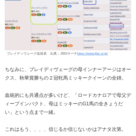
ブレイディヴェーグ血統表 出典：JBISサーチ
https://www.jbis.or.jp/
ちなみに、ブレイディヴェーグの母インナーアージはオー
クス、秋華賞勝ちの２冠牝馬ミッキークイーンの全姉。
血統的にも共通点が多いけど、「ロードカナロアで母父デ
ィープインパクト、母はミッキーのG1馬の全きょうだ
い」という点まで一緒。
これはもう、、、、信じるか信じないかはアナタ次第。