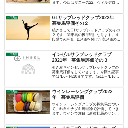
ます。今回はザズーの22、ヴィルデロー
ゼの22、アヴェンチュラの22についての
血統解説です。ザズーはエーピーインデ
ィとゴーンウエストを持っていて、この
G1サラブレッドクラブ2022年
一口馬主
血統がキズナと相...
募集馬評価その２
続きましてG1サラブレッドクラブのその
２です。関東馬の後半戦になります。４
段階でA評価、B評価を付けた高評価の馬
を紹介していきますので、よろしくどう
ぞ。※各馬の評価はあくまで私の個人的
見解ですので、出資は自己責任でお願い
インゼルサラブレッドクラブ
一口馬主
します<(_ _)>...
2021年 募集馬評価その３
引き続きインゼルサラブレッドクラブの
募集馬評価をしていきます。今回の記事
では№6～№10までです。№11～№16ま
での間違いですm(__)m№1～№5の馬の評
価はインゼルサラブレッドクラブ2021
年 募集馬評価その１からどうぞ。№6～
ウインレーシングクラブ2022
一口馬主
№10...
年 募集馬評価
ウインレーシングクラブの募集馬につい
て、独自のナゾ血統理論で評価していき
ます。ウインで注目は新種牡馬のサンダ
ースノーじゃないですかね。３頭募集さ
れていますが全部良い馬な気がします。
４段階評価でA評価、B評価を付けた高評