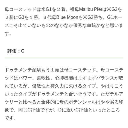
母コーステッドは米G1を２着。祖母Malibu Pierは米G2を
２勝にG3を１勝。３代母Blue Moonも米G2勝ち。G1ホー
スこそ出ていないもののなかなか優秀な血統かなと思いま
す。
評価：C
ドゥラメンテ産駒もう１頭は母コーステッド。母コーステ
ッドはパワー、柔軟性、心肺機能はまずまずバランスが取
れているが、俊敏性と持久力に欠けるタイプ。やはりこう
いったタイプがドゥラメンテと合いそうです。ただテルア
ケリーと比べると全体的に母のポテンシャルはやや劣る印
象で、同じC評価ですが、Dに近いC評価といったところ
です。