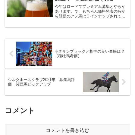
今年はロードでプレミアム募集とやらが
あります。で、もちろん価格発表の時か
ら話題のアノ馬はラインナップされてま
すよね～。ただ私のブログはなんせナゾ
血統理論なので、多分ロードさんとは違
う目線からの評価じゃないかと思うんで
すが、、、よくよく見てみ...
キタサンブラックと相性の良い血統は？
【種牡馬考察】
シルクホースクラブ2021年 募集馬評
価 関西馬ピックアップ
コメント
コメントを書き込む