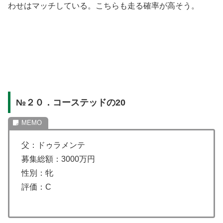
わせはマッチしている。こちらも走る確率が高そう。
№２０．コーステッドの20
父：ドゥラメンテ
募集総額：3000万円
性別：牝
評価：C