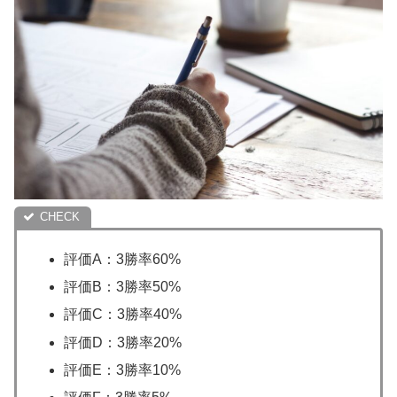
評価A：3勝率60%
評価B：3勝率50%
評価C：3勝率40%
評価D：3勝率20%
評価E：3勝率10%