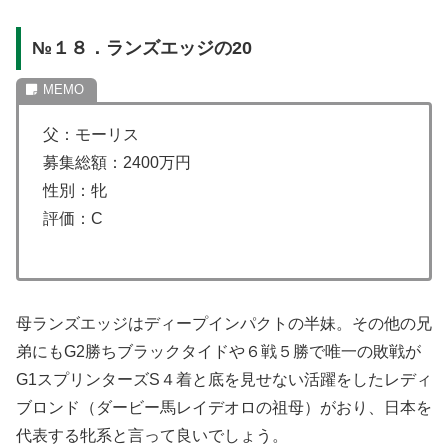
№１８．ランズエッジの20
父：モーリス
募集総額：2400万円
性別：牝
評価：C
母ランズエッジはディープインパクトの半妹。その他の兄
弟にもG2勝ちブラックタイドや６戦５勝で唯一の敗戦が
G1スプリンターズS４着と底を見せない活躍をしたレディ
ブロンド（ダービー馬レイデオロの祖母）がおり、日本を
代表する牝系と言って良いでしょう。