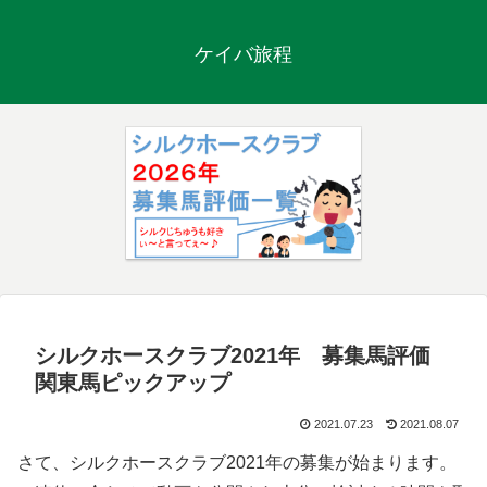
ケイバ旅程
シルクホースクラブ2021年 募集馬評価
関東馬ピックアップ
2021.07.23
2021.08.07
さて、シルクホースクラブ2021年の募集が始まります。