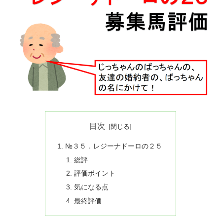
目次
№３５．レジーナドーロの２５
総評
評価ポイント
気になる点
最終評価