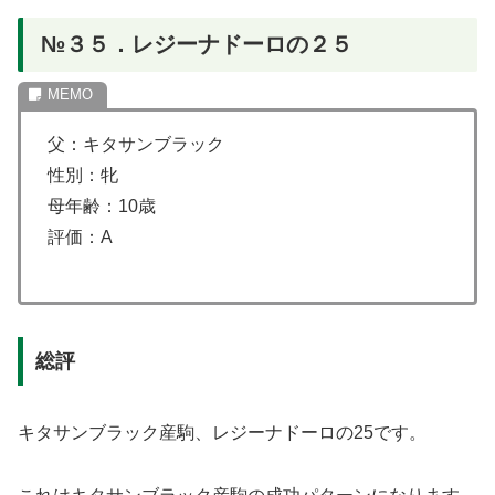
№３５．レジーナドーロの２５
父：キタサンブラック
性別：牝
母年齢：10歳
評価：A
総評
キタサンブラック産駒、レジーナドーロの25です。