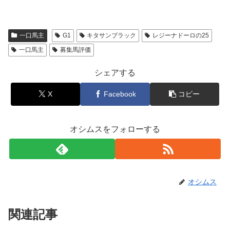
一口馬主
G1
キタサンブラック
レジーナドーロの25
一口馬主
募集馬評価
シェアする
X
Facebook
コピー
オシムスをフォローする
オシムス
関連記事