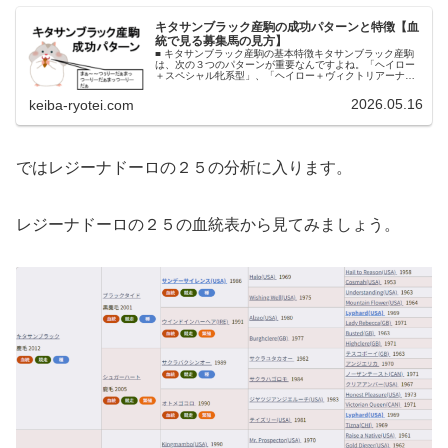
キタサンブラック産駒の成功パターンと特徴【血
統で見る募集馬の見方】
■ キタサンブラック産駒の基本特徴キタサンブラック産駒
は、次の３つのパターンが重要なんですよね。「ヘイロー
＋スペシャル牝系型」、「ヘイロー＋ヴィクトリアーナ牝
系型」、「スペシャル牝系クロス型」中でも最重要はイク
イノックスがあてはまる「ヘイロ…
2026.05.16
keiba-ryotei.com
ではレジーナドーロの２５の分析に入ります。
レジーナドーロの２５の血統表から見てみましょう。