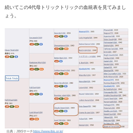
続いてこの4代母トリックトリックの血統表を見てみまし
ょう。
出典：JBISサーチ
https://www.jbis.or.jp/