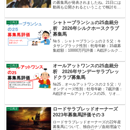
の募集馬が発表されましたね。21日には
動画も公開されるということで検討モー
ドに入っている方もたくさんおられるの
ではないでしょうか。今回の記事では東
サラ2021年募集番号1-8までの募集馬の血
シャトーブランシュの25血統分
一口馬主
統評価をし...
析 2026年シルクホースクラブ
募集馬
№５．シャトーブランシュの２５父：キ
タサンブラック性別：牝母年齢：15歳募
集総額：10000万円評価：A総評シルク１
頭目はキタサンブラック産駒、シャトー
ブランシュの25から。まぁこれは今さら
解説の必要はほぼないけどね。イクイノ
オールアットワンスの25血統分
一口馬主
ックスの全妹。...
析 2026年サンデーサラブレッ
ドクラブ募集馬
№25．オールアットワンスの２５父：リ
オンディーズ性別：牡母年齢：7歳評価：
A総評オールアットワンスの25、リオン
ディーズ産駒です。リオンディーズ産駒
はテーオーロイヤル、ミュージアムマイ
ルとG1馬を出して着実に序列が上がって
ロードサラブレッドオーナーズ
一口馬主
る感じしますね。...
2023年募集馬評価その３
ロードサラブレッドオーナーズの22年産
募集馬について、独自のナゾ血統理論で