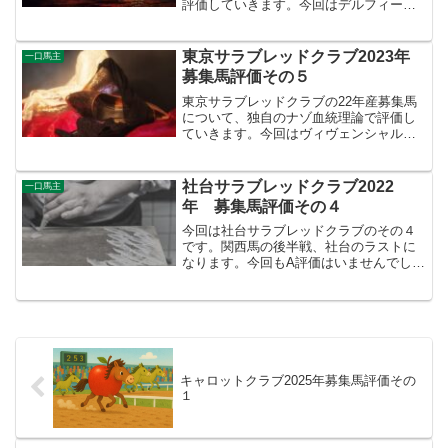
評価していきます。今回はデルフィーノ
22、ブリュネット22、ヴィーヴル22につ
いての血統解説です。デルフィーノ22
は、アドマイヤグルーヴ≒ハーツクライ
東京サラブレッドクラブ2023年
一口馬主
の3/4同血クロ...
募集馬評価その５
東京サラブレッドクラブの22年産募集馬
について、独自のナゾ血統理論で評価し
ていきます。今回はヴィヴェンシャルの
22、インランジェリーの22についての血
統解説です。ヴィヴェンシャルの22はド
ゥラメンテ×ラトロワンヌ系パワーという
社台サラブレッドクラブ2022
一口馬主
血統構成で、こ...
年 募集馬評価その４
今回は社台サラブレッドクラブのその４
です。関西馬の後半戦、社台のラストに
なります。今回もA評価はいませんでした
が、B評価が６頭でした。４段階でA評
価、B評価を付けた高評価の馬を紹介して
いきますので、よろしくどうぞ。※各馬
の評価はあくまで私の...
キャロットクラブ2025年募集馬評価その
１