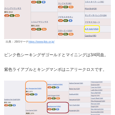
出典：JBISサーチ
https://www.jbis.or.jp/
ピンク色シーキングザゴールドとマイニングは3/4同血。
紫色ライアブルとキングマンボはニアリークロスです。