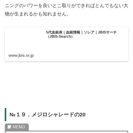
ニングのパワーを良いとこ取りができればとんでもない大
物が生まれるかも知れません。
5代血統表｜血統情報｜ソレア｜JBISサーチ
（JBIS-Search）
www.jbis.or.jp
№１９．メジロシャレードの20