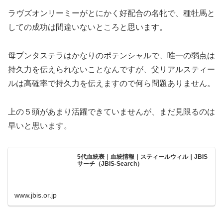
ラヴズオンリーミーがとにかく好配合の名牝で、種牡馬と
しての成功は間違いないところと思います。
母プンタステラはかなりのポテンシャルで、唯一の弱点は
持久力を伝えられないことなんですが、父リアルスティー
ルは高確率で持久力を伝えますので何ら問題ありません。
上の５頭があまり活躍できていませんが、まだ見限るのは
早いと思います。
5代血統表｜血統情報｜スティールウィル｜JBIS
サーチ（JBIS-Search）
www.jbis.or.jp