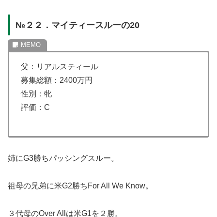
№２２．マイティースルーの20
父：リアルスティール
募集総額：2400万円
性別：牝
評価：C
姉にG3勝ちパッシングスルー。
祖母の兄弟に米G2勝ちFor All We Know。
３代母のOver Allは米G1を２勝。