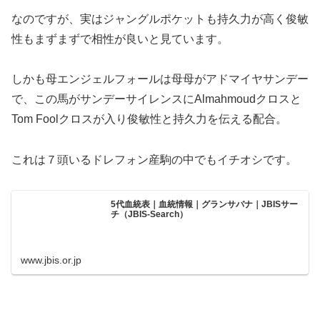
なのですが、実はジャングルポケットも持久力が高く俊敏
性もまずまずで相性が良いと見ています。
しかも母エンジェルフォールは母母がアドマイヤサンデー
で、この馬がサンデーサイレンスにAlmahmoudクロスと
Tom Foolクロスが入り俊敏性と持久力を伝える配合。
これは７頭いるドレフォン産駒の中でもイチオシです。
5代血統表｜血統情報｜グランサバナ｜JBISサー
チ（JBIS-Search）
www.jbis.or.jp