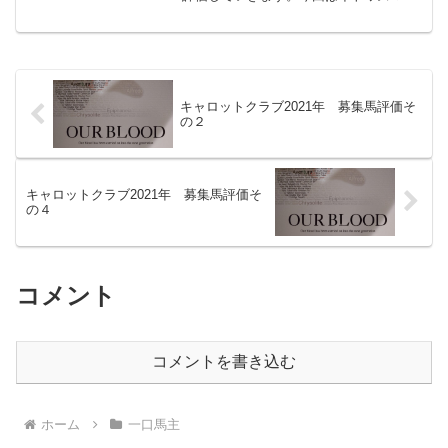
ック22、プレミアムギフト22、レディル
ージュ22についての血統解説です。イト
ワズマジック22はロードカナロア産駒の
成功パターンに...
キャロットクラブ2021年 募集馬評価そ
の２
キャロットクラブ2021年 募集馬評価そ
の４
コメント
コメントを書き込む
ホーム
一口馬主