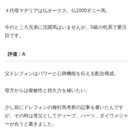
４代母マデリアは仏オークス、仏1000ギニー馬。
今のところ兄弟に活躍馬はいませんが、S級の牝系で要注
目です。
評価：A
父ドレフォンはパワーと心肺機能を伝える配合構成。
母方からは俊敏性と持久力を補いたい。
少し前にドレフォンの種牡馬考察の記事を書いたんです
が、その時は母父としてディープ、ハーツ、ダイワメジャ
ーが合うと書きました。