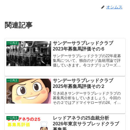
オシムス
関連記事
サンデーサラブレッドクラブ
一口馬主
2023年募集馬評価その６
サンデーサラブレッドクラブの22年産募
集馬について、独自のナゾ血統理論で評
価していきます。今コナブリュワーズの
22、ヒルダズパッションの22についての
血統解説です。コナブリュワーズの22は
ディープ×ストームにディープ×フレンチ
サンデーサラブレッドクラブ
一口馬主
のダブルニック...
2025年募集馬評価その２
引き続きサンデーサラブレッドクラブの
募集馬分析をしていきましょう。今回の
その２ではアドマイヤローザの24、イー
ストの24、アロマティコの24について見
ていきます。それではよろしく～。※全
頭評価ではなく、高評価の馬だけを紹介
レッドアネラの25血統分析
一口馬主
していくスタイルで...
2026年東京サラブレッドクラブ
募集馬