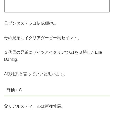
母プンタステラは伊G3勝ち。
母の兄弟にイタリアダービー馬セイント。
３代母の兄弟にドイツとイタリアでG1を３勝したElle
Danzig。
A級牝系と言っていいと思います。
評価：A
父リアルスティールは新種牡馬。