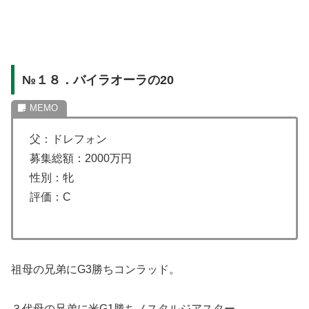
№１８．バイラオーラの20
父：ドレフォン
募集総額：2000万円
性別：牝
評価：C
祖母の兄弟にG3勝ちコンラッド。
３代母の兄弟に米G1勝ちノスタルジアスター。