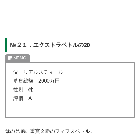
№２１．エクストラペトルの20
父：リアルスティール
募集総額：2000万円
性別：牝
評価：A
母の兄弟に重賞２勝のフィフスペトル。