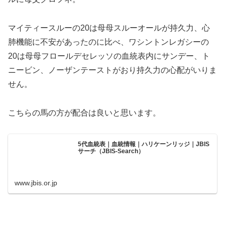
マイティースルーの20は母母スルーオールが持久力、心
肺機能に不安があったのに比べ、ワシントンレガシーの
20は母母フロールデセレッソの血統表内にサンデー、ト
ニービン、ノーザンテーストがおり持久力の心配がいりま
せん。
こちらの馬の方が配合は良いと思います。
5代血統表｜血統情報｜ハリケーンリッジ｜JBIS
サーチ（JBIS-Search）
www.jbis.or.jp