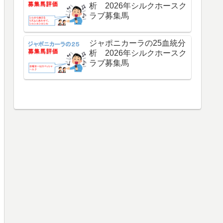
析 2026年シルクホースク
ラブ募集馬
ジャポニカーラの25血統分
析 2026年シルクホースク
ラブ募集馬