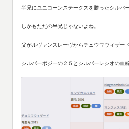
半兄にユニコーンステークスを勝ったシルバ
しかもただの半兄じゃないよね。
父がルヴァンスレーヴからチュウワウィザー
シルバーポジーの２５とシルバーレシオの血