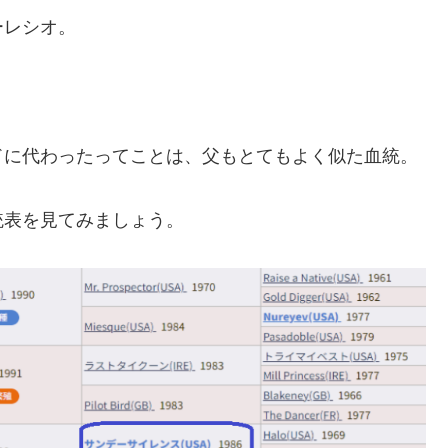
ーレシオ。
ドに代わったってことは、父もとてもよく似た血統。
統表を見てみましょう。