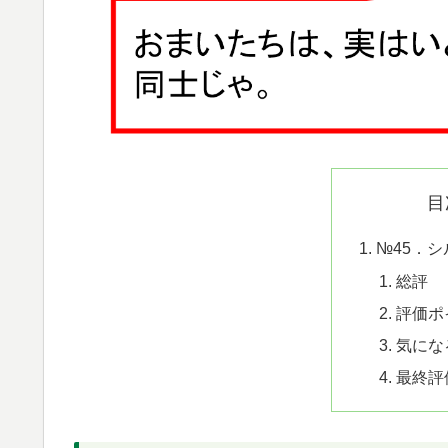
目
№45．
総評
評価ポ
気にな
最終評