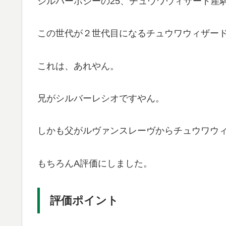
シルバーポジーの25、チュウワウィザード産
この世代が２世代目になるチュウワウィザー
これは、あれやん。
兄がシルバーレシオですやん。
しかも父がルヴァンスレーヴからチュウワウ
もちろんA評価にしました。
評価ポイント