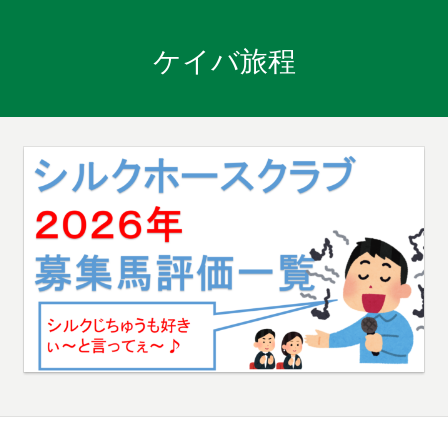
ケイバ旅程