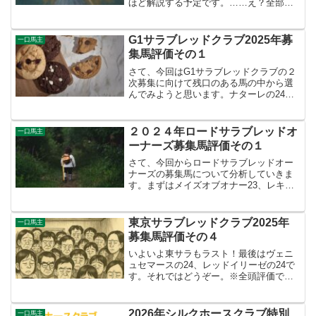
ほど解説する予定です。……え？全部で
募集馬２０頭なのに１０頭もとりあげる
の？ですよね。しゃーない。今回は気に
なる配合の馬がやたら多いんですよ。と
G1サラブレッドクラブ2025年募
一口馬主
いう訳ではさっそくやっ...
集馬評価その１
さて、今回はG1サラブレッドクラブの２
次募集に向けて残口のある馬の中から選
んでみようと思います。ナターレの24、
ウイングドウィールの24、ブランネージ
ュの24、ルプレジールの24です。よろし
くお願いしまーす。※全頭評価ではな
２０２４年ロードサラブレッドオ
一口馬主
く、高評価の馬だ...
ーナーズ募集馬評価その１
さて、今回からロードサラブレッドオー
ナーズの募集馬について分析していきま
す。まずはメイズオブオナー23、レキシ
ールー23、ブリュネット23です。それで
はよろしくどうぞ！※全頭評価ではな
く、高評価の馬だけを紹介していくスタ
東京サラブレッドクラブ2025年
一口馬主
イルでやってます。ま...
募集馬評価その４
いよいよ東サラもラスト！最後はヴェニ
ュセマースの24、レッドイリーゼの24で
す。それではどうぞー。※全頭評価では
なく、高評価の馬だけを紹介していくス
タイルでやってます。また、各馬の評価
はあくまで私の個人的見解ですので、出
2026年シルクホースクラブ特別
一口馬主