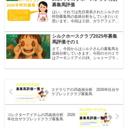
資は自己責任でお願い...
募集馬評価
はい、それでは先日発表されたシルクの
特別募集馬の血統分析をしていきたいと
思います。今回は２頭、ガラアフェアー
の24とウイングステルスの24です。それ
では分析にいってみましょう！※全頭評
価ではなく、高評価の馬だけを紹介して
シルクホースクラブ2025年募集
一口馬主
いくスタイルでやって...
馬評価その１
さて、今回からはシルクさんの募集馬を
血統分析していきます。今回のその１で
はアーモンドアイの24、シャトーブラン
シュの24、ヴォーセルの24についての分
析です。※全頭評価ではなく、高評価の
馬だけを紹介していくスタイルでやって
ます。また、各馬の...
ステラリアの25血統分析 2026年社台サ
ラブレッドクラブ募集馬
コレクターアイテムの25血統分析 2026
年社台サラブレッドクラブ募集馬